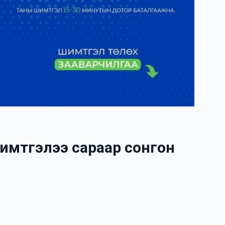
шимтгэлээ сараар сонгон