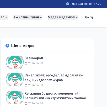
Дав-Баа: 08:30 - 17:00
дал
Ажилтны булан
Мэдээ мэдээлэл
Эрх зүй
Шинэ мэдээ
Зөвшөөрөл
2026.06.30
Санал хүсэлт, өргөдөл, гомдол хүлээн
авч, шийдвэрлэх журам
2026.06.30
Хөгжлийн бодлого, төлөвлөлтийн
баримт бичгийн хэрэгжилтийн тайлан
2026.06.30