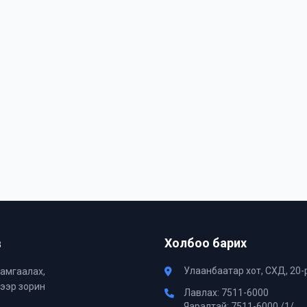
в
Холбоо барих
Улаанбаатар хот, СХД, 20-
хамгаалах,
хээр зорин
Лавлах: 7511-6000
Яаралтай: 7511-6000 /1/