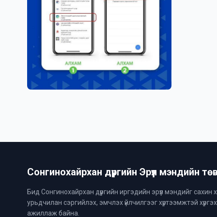
Сонгинохайрхан дүүргийн Эрүүл мэндийн тө
Бид Сонгинохайрхан дүүргийн иргэдийн эрүүл мэндийг сахин 
урьдчилан сэргийлэх, эмчлэх үйлчилгээг хүртээмжтэй хүргэ
ажиллаж байна.