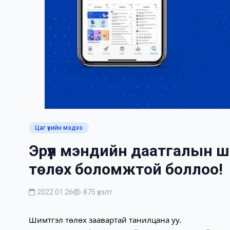
Цаг үеийн мэдээ
Эрүүл мэндийн даатгалын 
төлөх боломжтой боллоо!
2022.01.26
875 үзэлт
Шимтгэл төлөх заавартай танилцана уу.