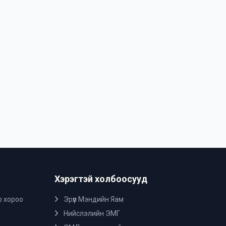
Хэрэгтэй холбоосууд
р хороо
Эрүүл Мэндийн Яам
Нийслэлийн ЭМГ