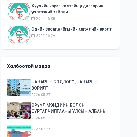
Хуулийн хэрэгжилтийн үр дагаврын
үнэлгээний тайлан
2026.06.30
Эдийн засаг,нийгмийн хөгжлийн үзүүлэлт
2026.06.29
Холбоотой мэдээ
ЧАНАРЫН БОДЛОГО, ЧАНАРЫН
ЗОРИЛТ
2026.05.27
ЭРҮҮЛ МЭНДИЙН БОЛОН
СУРТАЛЧИЛГААНЫ УЛСЫН АЛБАНЫ
ГАМШГААС ХАМГААЛАХ КОМАНД
2026.05.18
ШТАБЫН СУРГУУЛЬ ЭХЭЛЛЭЭ...
2022.02.25