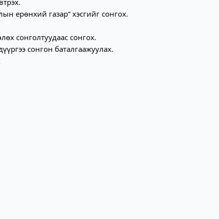
втрэх.
лын ерөнхий газар” хэсгийг сонгох.
төлөх сонголтуудаас сонгох.
дүүргээ сонгон баталгаажуулах.
х