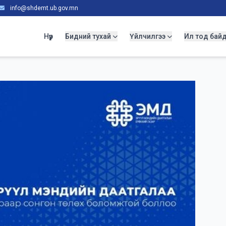
info@shdemt.ub.gov.mn
Нүүр
Бидний тухай
Үйлчилгээ
Ил тод бай