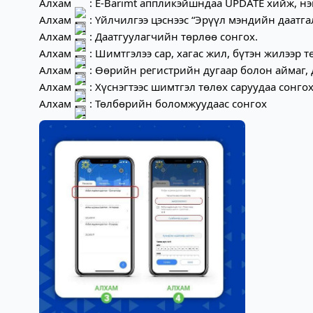
Алхам 
 : E-Barimt аппликэйшндаа UPDATE хийж, нэ
Алхам 
 : Үйлчилгээ цэснээс “Эрүүл мэндийн даатга
Алхам 
 : Даатгуулагчийн төрлөө сонгох.
Алхам 
 : Шимтгэлээ сар, хагас жил, бүтэн жилээр 
Алхам 
 : Өөрийн регистрийн дугаар болон аймаг, 
Алхам 
 : Хүснэгтээс шимтгэл төлөх саруудаа сонго
Алхам 
 : Төлбөрийн боломжуудаас сонгох