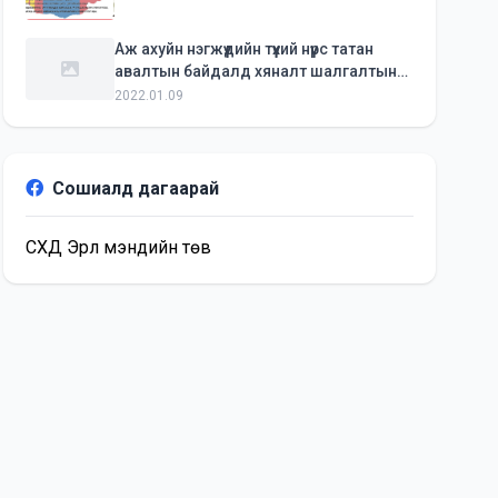
Аж ахуйн нэгжүүдийн түүхий нүүрс татан
авалтын байдалд хяналт шалгалтын
ажлыг явуулж байна.
2022.01.09
Сошиалд дагаарай
СХД Эрүүл мэндийн төв