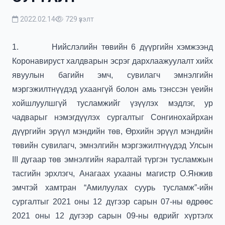
2022.02.14
729 үзэлт
1.
Нийслэлийн төвийн 6 дүүргийн хэмжээнд
Коронавируст халдварын эсрэг дархлаажуулалт хийх
явуулын багийн эмч, сувилагч эмнэлгийн
мэргэжилтнүүдэд ухаангүй болон амь тэнссэн үеийн
хойшлуулшгүй тусламжийг үзүүлэх мэдлэг, ур
чадварыг нэмэгдүүлэх сургалтыг Сонгинохайрхан
дүүргийн эрүүл мэндийн төв, Өрхийн эрүүл мэндийн
төвийн сувилагч, эмнэлгийн мэргэжилтнүүдэд Улсын
III
дугаар төв эмнэлгийн яаралтай түргэн тусламжын
тасгийн эрхлэгч, Анагаах ухааны магистр О.Янжив
эмчтэй хамтран “Амилуулах суурь тусламж”-ийн
сургалтыг 2021 оны 12 дүгээр сарын 07-ны өдрөөс
2021 оны 12 дугээр сарын 09-ны өдрийг хүртэлх