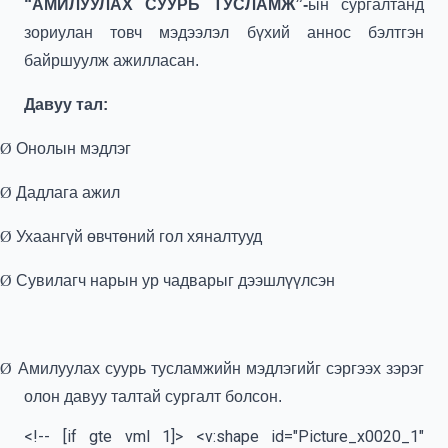
“АМИЛУУЛАХ СУУРЬ ТУСЛАМЖ”-
ын сургалтанд
зориулан товч мэдээлэл бүхий аннос бэлтгэн
байршуулж ажилласан.
Давуу тал:
Ø
Онолын мэдлэг
Ø
Дадлага ажил
Ø
Ухаангүй өвчтөний гол хяналтууд
Ø
Сувилагч нарын ур чадварыг дээшлүүлсэн
Ø
Амилуулах суурь тусламжийн мэдлэгийг сэргээх зэрэг
олон давуу талтай сургалт болсон.
<!-- [if gte vml 1]> <v:shape id="Picture_x0020_1" o:spid="_x0000_s1026" type="#_x0000_t75" style='position:absolute;left:0;text-align:left;margin-left:-1.5pt; margin-top:8.75pt;width:235.7pt;height:166.55pt;z-index:251658240; visibility:visible;mso-width-percent:0;mso-height-percent:0; mso-wrap-distance-left:9pt;mso-wrap-distance-top:0;mso-wrap-distance-right:9pt; mso-wrap-distance-bottom:0;mso-position-horizontal:absolute; mso-position-horizontal-relative:text;mso-position-vertical:absolute; mso-position-vertical-relative:text;mso-width-percent:0;mso-height-percent:0; mso-width-relative:margin;mso-height-relative:margin' o:gfxdata="UEsDBBQABgAIAAAAIQDueXK4EwEAAFECAAATAAAAW0NvbnRlbnRfVHlwZXNdLnhtbKSSPU/DMBCG dyT+g+UVJU4ZEEJJOvAxAkP5AYd9SVz8Jdst7b/nkjZL1XZhsWzfvfe8d3a93FnDthiT9q7hi7Li DJ30Sru+4V+rt+KRs5TBKTDeYcP3mPiyvb2pV/uAiZHapYYPOYcnIZIc0EIqfUBHkc5HC5mOsRcB 5A/0KO6r6kFI7zK6XOSxBm/rF+xgYzJ73dH1wUlEkzh7PiSOrIZDCEZLyORUbJ06oRRHQknKKScN OqQ7ssHFWcIYuQy4rFuH/kSn7djZOmA/oj5omlErZJ8Q8ztYci6k0eHbQ1RCRfil2aZ5syiv+zjT qO86LVF5ubE0xPJYce70Oj7TA6GY1v+TpzIzV0wfov0DAAD//wMAUEsDBBQABgAIAAAAIQCtMD/x wQAAADIBAAALAAAAX3JlbHMvLnJlbHOEj80KwjAQhO+C7xD2btN6EJGmvYjgVfQB1mTbBtskZOPf 25uLoCB4m2XYb2bq9jGN4kaRrXcKqqIEQU57Y12v4HTcLdYgOKEzOHpHCp7E0DbzWX2gEVN+4sEG FpniWMGQUthIyXqgCbnwgVx2Oh8nTPmMvQyoL9iTXJblSsZPBjRfTLE3CuLeVCCOz5CT/7N911lN W6+vE7n0I0KaiPe8LCMx9pQU6NGGs8do3ha/RVXk5iCbWn4tbV4AAAD//wMAUEsDBBQABgAIAAAA IQCVopsbMQIAAOsEAAAfAAAAY2xpcGJvYXJkL2RyYXdpbmdzL2RyYXdpbmcxLnhtbKxU246bMBB9 r9R/sPyeAAksCVqy2ibZVaVVG/XyAV5jglVfkO3QrKr+e8cYkiiV2qrtCxozM4czZw6+vTtKgTpm LNeqxMk0xogpqiuu9iX+/OlhssDIOqIqIrRiJX5hFt+tXr+6JcXekLbhFAGCsgUpceNcW0SRpQ2T xE51yxTkam0kcXA0+6gy5CsgSxHN4vgmkoQrvDpDbYgj6GD4X0AJTb+wak1URyxAClpcvhk4Cvrv yKRQ3aNpP7Y745nTd93OIF6VGJRTRIJEOBoSQxkco6uu/RngWBvp63Vdo2OJF8tsngHUS4nn6U2e z7MAx44OUcjPlst44QsoVMySJM3gED7YvP81BG22vwEBmoEOBBcUW049Q9XtOL2eOhmnhpw7GIaS 0/h99Tj8qfVZ8PaBC+ERfTysxvzJZkAjTtlG04NkygUPGSaIA/PahrcWI1Mw+cxgHeZtBdwoeNfB TlrDleutBkI+Wee/7iXtzfZttriP4+XszWSdxetJGufbyf0yzSd5vM3TOF0k62T93XcnaXGw7ElT IjYtH52fpD+Rl5wabXXtplTLKPAe3Q+8kzh4H3VEeOcElYBQb5WRImzBK+S5WmeYo40PaxDvA6Mu 9JwSQ/EorR38+Z/sdXIGKVpj3SPTEvkAdAYqvbCkA10DqbHE0xXKP5X2xEI2vGF1DZ3DKrxS22rP kCGwuiSZZfFJlHMdkAhjQdB6T0ZXv3mv3nAt+bvk8rz6AQAA//8DAFBLAwQUAAYACAAAACEAzulG x9MAAACrAQAAKgAAAGNsaXBib2FyZC9kcmF3aW5ncy9fcmVscy9kcmF3aW5nMS54bWwucmVsc6yQ v2oDMQyH90LfwWivdZchlBJflhLIGpIHELbO5/T8B9sJzdvXbZYeBLp0EUhCnz5+m+2nn8WVc3Ex KOhlB4KDjsYFq+B03L28giiVgqE5BlZw4wLb4flpc+CZajsqk0tFNEooCqZa0xti0RN7KjImDm0z xuyptjZbTKQ/yDKuum6N+TcDhgVT7I2CvDcrEMdbap//ZsdxdJrfo754DvXBC6zNixuQsuWqQMr7 5F572VwBH2v0/6nhfItgoeHZOMKfeS/PyX5r4CLi4QsAAP//AwBQSwMEFAAGAAgAAAAhALY7BCJU BgAACxoAABoAAABjbGlwYm9hcmQvdGhlbWUvdGhlbWUxLnhtbOxZS28bNxC+F+h/WOy9sd6KjciB rUfcxk6CSEmRI6WldhlzlwuSsqNbkRwLFCiaFj00QG89FG0DJEAv6a9xm6JNgfyFDrkPkRJVO0YK GEEswNid/WY4nJn9huReufogpt4R5oKwpONXL1V8DycTFpAk7Ph3RoOPLvuekCgJEGUJ7vhzLPyr 2x9+cAVtTShJxwzxYBThGHtgKBFbqONHUqZbGxtiAmIkLrEUJ/BsyniMJNzycCPg6BgGiOlGrVJp bcSIJP42WJTKUJ/Cv0QKJZhQPlRmsJegGEa/OZ2SCdbY4LCqEGIuupR7R4h2fLAZsOMRfiB9jyIh 4UHHr+g/f2P7ygbaypWoXKNr6A30X66XKwSHNT0mD8floI1Gs9HaKe1rAJWruH673+q3SnsagCYT mGnmi2mzubu522vmWAOUXTps99q9etXCG/brKz7vNNXPwmtQZr+xgh8MuhBFC69BGb65gm802rVu w8JrUIZvreDblZ1eo23hNSiiJDlcQVearXq3mG0JmTK654RvNhuDdi03vkBBNZTVpYaYskSuq7UY 3Wd8AAAFpEiSxJPzFE/RBGqyiygZc+LtkzCCwktRwgSIK7XKoFKH/+rX0Fc6ImgLI0Nb+QWeiBWR 8scTE05S2fE/Aau+AXn94qfXL555Jw+fnzz89eTRo5OHv2SGLK09lISm1qsfvvznyWfe38++f/X4 azdemPg/fv7899++cgNhposQvPzm6Z/Pn7789ou/fnzsgO9wNDbhIxJj4d3Ax95tFsPEdAhsz/GY v5nGKELE1NhJQoESpEZx2O/LyELfmCOKHLhdbEfwLgeKcQGvze5bDg8jPpPEYfF6FFvAA8boLuPO KFxXYxlhHs2S0D04n5m42wgducbuosTKb3+WArcSl8luhC03b1GUSBTiBEtPPWOHGDtmd48QK64H ZMKZYFPp3SPeLiLOkIzI2KqmhdIeiSEvc5eDkG8rNgd3vV1GXbPu4SMbCW8Fog7nR5haYbyGZhLF LpMjFFMz4PtIRi4nh3M+MXF9ISHTIabM6wdYCJfOTQ7zNZJ+HejFnfYDOo9tJJfk0GVzHzFmInvs sBuhOHVhhySJTOzH4hBKFHm3mHTBD5j9hqh7yANK1qb7LsFWuk9ngzvArKZLiwJRT2bckctrmFn1 O5zTKcKaaoD4LT6PSXIquS/RevP/pXUg0pffPXHM6qIS+g4nzjdqb4nG1+GWybvLeEAuPnf30Cy5 heF1WW1g76n7PXX77zx1r3uf3z5hLzga6FstFbOlul64x2vX7VNC6VDOKd4XeukuoDMFAxAqPb0/ xeU+Lo3gUr3JMICFCznSOh5n8lMio2GEUljfV31lJBS56VB4KROw7Ndip22Fp7P4gAXZdrVaVVvT jDwEkgt5pVnKYashM3SrvdiClea1t6HeKhcOKN03ccIYzHai7nCiXQhVkPTGHILmcELP7K14senw 4rIyX6RqxQtwrcwKLJ08WHB1/GYDVEAJdlSI4kDlKUt1kV2dzLeZ6XXBtCoA1hFFBSwyval8XTs9 Nbus1M6QacsJo9xsJ3RkdA8TEQpwXp1KehY33jTXm4uUWu6pUOjxoLQWbrQv/5cX58016C1zA01M pqCJd9zxW/UmlMwEpR1/Ctt+uIxTqB2hlryIhnBgNpE8e+HPwywpF7KHRJQFXJNOxgYxkZh7lMQd X02/TANNNIdo36o1IIQL69wm0MpFcw6SbicZT6d4Is20GxIV6ewWGD7jCudTrX5+sNJkM0j3MAqO vTGd8dsISqzZrqoABkTA6U81i2ZA4DizJLJF/S01ppx2zfNEXUOZHNE0QnlHMck8g2sqL93Rd2UM jLt8zhBQIyR5IxyHqsGaQbW6adk1Mh/Wdt3TlVTkDNJc9EyLVVTXdLOYNULRBpZieb4mb3hVhBg4 zezwGXUvU+5mwXVL64SyS0DAy/g5uu4ZGoLh2mIwyzXl8SoNK87OpXbvKCZ4imtnaRIG67cKs0tx K3uEczgQnqvzg95y1YJoWqwrdaRdnyYOUOqNw2rHh88DcD7xAK7gA4MPspqS1ZQMruCrAbSL7Ki/ 4+cXhQSeZ5ISUy8k9QLTKCSNQtIsJM1C0iokLd/TZ+LwHUYdh/teceQNPSw/Is/XFvb3m+1/AQAA //8DAFBLAwQKAAAAAAAAACEAAkS3kuZYAQDmWAEAGgAAAGNsaXBib2FyZC9tZWRpYS9pbWFnZTEu anBn/9j/4AAQSkZJRgABAQAAAQABAAD/4gHYSUNDX1BST0ZJTEUAAQEAAAHIbGNtcwIQAABtbnRy UkdCIFhZWiAH4gADABQACQAOAB1hY3NwTVNGVAAAAABzYXdzY3RybAAAAAAAAAAAAAAAAAAA9tYA AQAAAADTLWhhbmSdkQA9QICwPUB0LIGepSKOAAAAAAAAAAAAAAAAAAAAAAAAAAAAAAAAAAAAAAAA AAlkZXNjAAAA8AAAAF9jcHJ0AAABDAAAAAx3dHB0AAABGAAAABRyWFlaAAABLAAAABRnWFlaAAAB QAAAABRiWFlaAAABVAAAABRyVFJDAAABaAAAAGBnVFJDAAABaAAAAGBiVFJDAAABaAAAAGBkZXNj AAAAAAAAAAV1UkdCAAAAAAAAAAAAAAAAdGV4dAAAAABDQzAAWFlaIAAAAAAAAPNUAAEAAAABFslY WVogAAAAAAAAb6AAADjyAAADj1hZWiAAAAAAAABilgAAt4kAABjaWFlaIAAAAAAAACSgAAAPhQAA tsRjdXJ2AAAAAAAAACoAAAB8APgBnAJ1A4MEyQZOCBIKGAxiDvQRzxT2GGocLiBDJKwpai5+M+s5 sz/WRldNNlR2XBdkHWyGdVZ+jYgskjacq6eMstu+mcrH12Xkd/H5////2wBDAAUFBQUFBQUGBgUI CAcICAsKCQkKCxEMDQwNDBEaEBMQEBMQGhcbFhUWGxcpIBwcICkvJyUnLzkzMzlHREddXX3/2wBD AQUFBQUFBQUGBgUICAcICAsKCQkKCxEMDQwNDBEaEBMQEBMQGhcbFhUWGxcpIBwcICkvJyUnLzkz MzlHREddXX3/wAARCAJAAwADASIAAhEBAxEB/8QAHwAAAQUBAQEBAQEAAAAAAAAAAAECAwQFBgcI CQoL/8QAtRAAAgEDAwIEAwUFBAQAAAF9AQIDAAQRBRIhMUEGE1FhByJxFDKBkaEII0KxwRVS0fAk M2JyggkKFhcYGRolJicoKSo0NTY3ODk6Q0RFRkdISUpTVFVWV1hZWmNkZWZnaGlqc3R1dnd4eXqD hIWGh4iJipKTlJWWl5iZmqKjpKWmp6ipqrKztLW2t7i5usLDxMXGx8jJytLT1NXW19jZ2uHi4+Tl 5ufo6erx8vP09fb3+Pn6/8QAHwEAAwEBAQEBAQEBAQAAAAAAAAECAwQFBgcICQoL/8QAtREAAgEC BAQDBAcFBAQAAQJ3AAECAxEEBSExBhJBUQdhcRMiMoEIFEKRobHBCSMzUvAVYnLRChYkNOEl8RcY GRomJygpKjU2Nzg5OkNERUZHSElKU1RVVldYWVpjZGVmZ2hpanN0dXZ3eHl6goOEhYaHiImKkpOU lZaXmJmaoqOkpaanqKmqsrO0tba3uLm6wsPExcbHyMnK0tPU1dbX2Nna4uPk5ebn6Onq8vP09fb3 +Pn6/9oADAMBAAIRAxEAPwCic80wnpTyKaRXnnaMwaZgipCKaeaAGmm06kx7UhDdtJtp1GKLsAoo xRQMTFJgU/FGKYEWCOlUzYrFdi9twolw5eF2cW85ZduZFQj5h1DDnI5rQxSYoE1coxXaGRIJleCZ jhUlGA5H9xh8rfhzVspRLDDPE8M0SyRP95GGQaykW9S+uILK5V4YoEZ0uSzgSOTtRXHzDgZOc0WW vQLWNFhVa4sILuAwyg7TggrwVI6EUNepD/x+RSWx6b2G+I/R0yP++sVchaOWMSxurof4lIZT+VLV CSMB7BL3TxpM8QRbec3AWL5CHkG3zo2+9hgOQTgGqKWWs2GRbXqXUQ/5Z3A2OPbeoNdXNbifYQ+y WPJjkAztJ9R3U9xTYX8/fHNEEmTAkTqBnoynup7GqTsnp5tByoxU1HaAt3byWzer4aP8HXj8601Z CAytuB5BHQ1I9qMnYxHHfmuZ1DTdSgmSbTJ0gPPmRPwjntjqAaFaXkS/dOlFOrmI9burP5dV02WA cZmQb4/zGcV0VnPBqCb7eZJAem05oaaGrMl3Glyalnt3tgPOGzIzzxVQOGJCgt9BmkNqxLR+NAWX /nmB/vHFK6iNC8soRB1fgKPqTxVEjcikLKOOM+lZo1OxlkEVkj383JxERsG3glnYhRU/2XU7n/X3 Ys4j/wAsrXl/o0rj/wBBFO3fQB91fWlkB9puI4MjIEjBWP8Aur1P4VXR76/w0Ya0tv8AnpJH++kH qiNwg9259q1La0trTcYIQrOcu/LO59WZskmrBzQ7NNAR3Om+H7fULyfR7O4jinKljcyGWUkDnJ54 zSBAOgwPQcVLSdaUY2ilduy3Y3r0SGYx2FLTj3ppqwEooooAKSlppoAQ0lKeT0oxQA2kpaQjpQAw 02n1UubkQ7ESIyzyZ8uFTgtjqST91R3agTEnnitY/Olk2KCoBHXcegUDksewFddoPie6CGHVo/L3 NiN87mRewlx39SK42K2fzhcXLiScZ2YGEiB4IjB5z6seas02o2sJb3PZUdXVWVgVYZDDkEU44ryv TNYutKYBD5kGctE381PY16NY6ha6jD5tvJuA4ZTwyH0YVk00UXelAakpCKQEmaeDxUANPB4oAkpK UGigBvNGeaU8UygBetJRRQAUlLRSsAUUlBNMAoFNzSg0AOopKQmlYQ6imZpaNQFpabRRYB2aUmkA 96CPemAUUUlAE6njFek6Vd/brCJycyIPLk+q9/xrzEHA6V0nhy98m8MLH5J8L9GHSgiWx2bgc1Sl rRkXrVCbgUEGRN0NZk3FakwNZM3U1SQGXcc1R3ZRfVSVNXZ6zAdpceo4/CmkMUtUZOTQTSCqEPWp B2pi9qsIo6mmlcCVF6Gp6YDQWq1oK4jHiq7U5mqB2pgzPvTmNu/FeeahkzHFegXnMZ5rz+9yZnoG jKccVreFLb7T4l0lT0SUyn6RgtWXIK7D4f2+7WLu4I4itiPxc4osBSPFMNSkUzFcp1EVFS0zbQAz pSY9qcRRQIjxRT+5pMCgBtFOApRQMZRT8UYoGMoxipMU3FADMVYuLqa5WAS7D5UKQqQiqdifdBK9 SM9TUeDRik4ptNrYBgJXoSPpVB7C1eRpAjQyk8ywMYXP1KdfxrRxTCOwpgZW/Uor37NFPBOn2Yy7 pkKuDuCgExnBz9Kdew3LXa3UNvPuSJUi2XCMEyAXVkYR71ZhWwZA0MUfkQBkLfvRGBKwY52s45ZR 2B6VHS1bTtaysJoyItXViY5dOvYp1UF4vIeTAPGQUzuX3FOj1fTZvM2yyuUYpIot5iyMOqsNnBrZ iFnmX7TZCfMMqREO0bQu67RIjLzlaz7RktFhsXiWEj5YSvCTd/l/2z1Knmnp2YrPuit9t0tQcXe0 Hqojk/VdtcnqWkaWzmXTXvYpGycW1vNtJ+u0ACvQ9z+p/OgknrTTsDjdHGXetvZR6bHDoM5WKBIr iZ3w803TeA/Qt/dpbTxBLfTz28f2W1dHK5mlMrNjuqqEB/OuwlW2nsbmyuNPtplllSTznTMqbARh G7A55rmJ9ItGdba6t45lY/upGUK799pZcfOP1FFNqzTg1Z6EtSXU0ltbybHnaxL9LaJIfw3NvNB0 TSXcvNbC4c/xXTGf8vMJArLjsLqwIFreSCP/AJ5T/vU/Ak5H51dXUjE2Lu3aM9fMUF4/zHK/iKev Rive10bo01xDDqCT2wgiD2ggVwJAzlZdwT+5hcZqOoY5UkQOjAq3QqQQam4NSubXmd9dB6dEGeKM 0ZpKoAzSDNLSetACZooxRVIAptLS0wEopTiigBpoxTqTFADcZppU5FMuZ4bSMSTPtBOEAG5nb+6i jlj7Cqfk3F8P9KzBbnrbKfncf9NXHQf7K/iaBDWumnMkdiFkK5D3DcwxkduPvsPRfxNSQWyW/mMG LyvgySvgu5HTPoB2A4FdENU8rRho8VnapAJzNuSJVfcwAPI9hWQRRe/QLENNxUuBTdtAEZFS2889 pMJoJmjkXoy+nofUU003HtQB6BpfiOC8KQ3IWGc8A9Ef6E9D7GumrxjZnPHH0rXsPGVtpO2DUNQh aAcDdKvmJ+Z5FS4gen0mar2l7Z6jaw3lldR3FtL9yaM7lJHUZHcdxVjANQAoNODVFQDTGSmjmm5p TQJu3QDSUlGRQAtFNzSE0hjiaTNJRQAUUlFAC0UlFADuKdUdFAiSio6WnYCXNHFR5pc0WFfXYfji mGjNBxRYobmpUZlwynBU5B9xUVOFBMtj1e0ulvrO3uB/Go3AdmHBqKUVzfhe9KyTWbtw43xfUdRX TTgn2xSM2rGPNWRMBiteYZzmsqcdauIjGnrLkOGDVqznrWXMMq1UBWJyacppgBPI71KiM3WgCZOT VpSAKjSPAqXFWkJilsVGWp9NKmqJICaifNWdvtTClMDHuuEf6VxFymZH+td/cJwa4+4X943y9zSK RgSLivQfAEIWDUp+7ypGPooz/WuGuMLmvS/CEZi0S3bvLI8n9B/KqQHFEUlTECmlcVxnWQkYpKk2 0mKAIscmkp+KKAI6Mc04ijAFADKWlxS44FAxvSjHtTsGlANADMe1FOo20ANxRSkUUANppFS4ppoA ZgUuKeBRigQ3io7qztLywEUlxJuaf99AEwrxKMrhwcg7utS4NHSk76WdrMZQ23FrnZ5lzD/cJzKn +6zffHsTmrEM0NxF5kLh0ztJ5GGHYg4II9DU+KrT2izP5qOYbjGBMgySPRweGX2NMCUrUcsMc0bR yKGVuo/rkdDVU30lvLFDeWrguPkngVpImI6hgMsh+uR71oKyuiOrq6kZVlO4H3BFAGfG0iS/ZbgF y2TDLjiQKMkOBwHA/Bu1K1qM/I2326irksUcyNHIgdGHKtyDVTe9pxM5e36LMxy0ftJ7ej/nT8yG jGuLB4vPkhzBOyEiVOVLY4LDuPXIrMi13VbMhdQ0xpF6efbcqa7YqRVdrZGctghj/EvBpqXdC5X0 ZR0/V7DUtwtpiXH3o3Qq6/UGtPcp4zTNe8N6edPtr