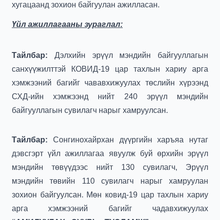
хугацаанд зохион байгуулан ажилласан.
Үйл ажиллагааны зураглал:
Тайлбар:
Дэлхийн эрүүл мэндийн байгууллагын
санхүүжилттэй КОВИД-19 цар тахлын хариу арга
хэмжээний багийг чававхижуулах төслийн хүрээнд
СХД-ийн хэмжээнд нийт
240
эрүүл мэндийн
байгууллагын сувилагч нарыг хамруулсан.
Тайлбар:
Сонгинохайрхан дүүргийн харъяа нутаг
дэвсгэрт үйл ажиллагаа явуулж буй өрхийн эрүүл
мэндийн төвүүдээс нийт 130 сувилагч, Эрүүл
мэндийн төвийн 110 сувилагч нарыг хамруулан
зохион байгуулсан. Мөн ковид-19 цар тахлын хариу
арга хэмжээний багийг чадавхижуулах