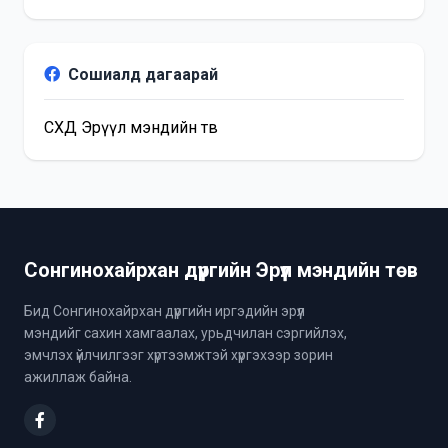
Сошиалд дагаарай
СХД Эрүүл мэндийн төв
Сонгинохайрхан дүүргийн Эрүүл мэндийн төв
Бид Сонгинохайрхан дүүргийн иргэдийн эрүүл
мэндийг сахин хамгаалах, урьдчилан сэргийлэх,
эмчлэх үйлчилгээг хүртээмжтэй хүргэхээр зорин
ажиллаж байна.