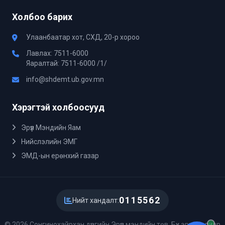
Холбоо барих
Улаанбаатар хот, СХД, 20-р хороо
Лавлах: 7511-6000
Яаралтай: 7511-6000 /1/
info@shdemt.ub.gov.mn
Хэрэгтэй холбоосууд
Эрүүл Мэндийн Яам
Нийслэлийн ЭМГ
ЭМД-ын ерөнхий газар
0115562
Нийт хандалт:
© 2026 Сонгинохайрхан дүүргийн Эрүүл мэндийн төв. Бүх эрх хуулиар