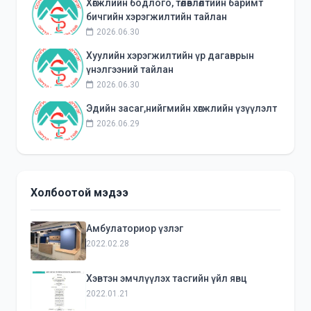
Хөгжлийн бодлого, төлөвлөлтийн баримт
бичгийн хэрэгжилтийн тайлан
2026.06.30
Хуулийн хэрэгжилтийн үр дагаврын
үнэлгээний тайлан
2026.06.30
Эдийн засаг,нийгмийн хөгжлийн үзүүлэлт
2026.06.29
Холбоотой мэдээ
Амбулаториор үзлэг
2022.02.28
Хэвтэн эмчлүүлэх тасгийн үйл явц
2022.01.21