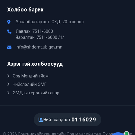
Холбоо барих
Улаанбаатар хот, СХД, 20-р хороо
Лавлах: 7511-6000
Яаралтай: 7511-6000 /1/
info@shdemt.ub.gov.mn
Хэрэгтэй холбоосууд
Эрүүл Мэндийн Яам
Нийслэлийн ЭМГ
ЭМД-ын ерөнхий газар
0116029
Нийт хандалт:
© 2026 Сонгинохайрхан дүүргийн Эрүүл мэндийн төв. Бүх эрх хуулиар