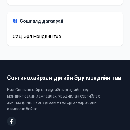
Сошиалд дагаарай
СХД Эрүүл мэндийн төв
Сонгинохайрхан дүүргийн Эрүүл мэндийн төв
Бид Сонгинохайрхан дүүргийн иргэдийн эрүүл
мэндийг сахин хамгаалах, урьдчилан сэргийлэх,
эмчлэх үйлчилгээг хүртээмжтэй хүргэхээр зорин
ажиллаж байна.