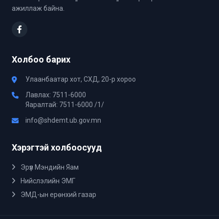
ажиллаж байна.
Холбоо барих
Улаанбаатар хот, СХД, 20-р хороо
Лавлах: 7511-6000
Яаралтай: 7511-6000 /1/
info@shdemt.ub.gov.mn
Хэрэгтэй холбоосууд
Эрүүл Мэндийн Яам
Нийслэлийн ЭМГ
ЭМД-ын ерөнхий газар