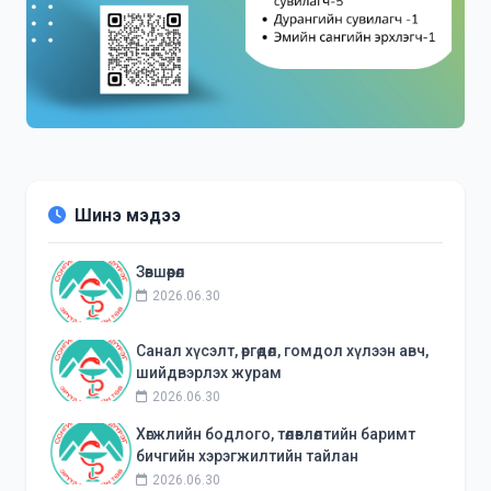
Шинэ мэдээ
Зөвшөөрөл
2026.06.30
Санал хүсэлт, өргөдөл, гомдол хүлээн авч,
шийдвэрлэх журам
2026.06.30
Хөгжлийн бодлого, төлөвлөлтийн баримт
бичгийн хэрэгжилтийн тайлан
2026.06.30