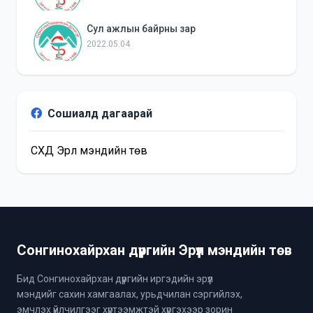
Сул ажлын байрны зар
2022.05.04
Сошиалд дагаарай
СХД Эрүүл мэндийн төв
Сонгинохайрхан дүүргийн Эрүүл мэндийн төв
Бид Сонгинохайрхан дүүргийн иргэдийн эрүүл
мэндийг сахин хамгаалах, урьдчилан сэргийлэх,
эмчлэх үйлчилгээг хүртээмжтэй хүргэхээр зорин