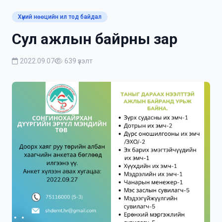
Хүний нөөцийн ил тод байдал
Сул ажлын байрны зар
2022.09.07
639 үзэлт