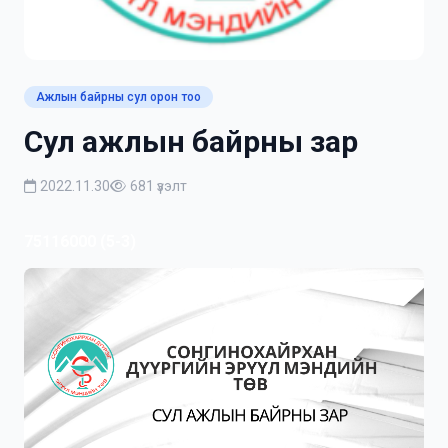
Ажлын байрны сул орон тоо
Сул ажлын байрны зар
2022.11.30
681 үзэлт
75116000 (5-3)