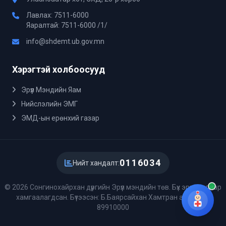
Лавлах: 7511-6000
Яаралтай: 7511-6000 /1/
info@shdemt.ub.gov.mn
Хэрэгтэй холбоосууд
Эрүүл Мэндийн Яам
Нийслэлийн ЭМГ
ЭМД-ын ерөнхий газар
0116034
Нийт хандалт:
© 2026 Сонгинохайрхан дүүргийн Эрүүл мэндийн төв. Бүх эрх хуулиар
хамгаалагдсан. Бүтээсэн: Б.Баярсайхан Хамтран ажиллах:
89910000