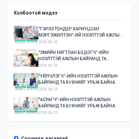
Холбоотой мэдээ
"ГЭРЭЭ ТЕНДЕР ХАРИУЦСАН
МЭРГЭЖИЛТЭН”-ИЙ НЭЭЛТТЭЙ АЖЛЫН
БАЙРАНД ТА БҮХНИЙГ УРЬЖ БАЙНА.
2026.06.25
"ЭМИЙН НЯГТЛАН БОДОГЧ”-ИЙН
НЭЭЛТТЭЙ АЖЛЫН БАЙРАНД ТА
БҮХНИЙГ УРЬЖ БАЙНА.
2026.06.25
"ҮЙЛЧЛЭГЧ”-ИЙН НЭЭЛТТЭЙ АЖЛЫН
БАЙРАНД ТА БҮХНИЙГ УРЬЖ БАЙНА.
2026.06.25
"АСРАГЧ”-ИЙН НЭЭЛТТЭЙ АЖЛЫН
БАЙРАНД ТА БҮХНИЙГ УРЬЖ БАЙНА.
2026.06.25
Сошиалд дагаарай