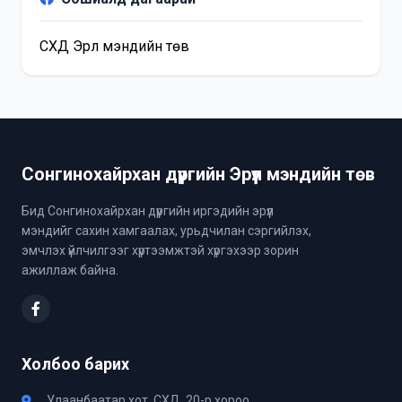
СХД Эрүүл мэндийн төв
Сонгинохайрхан дүүргийн Эрүүл мэндийн төв
Бид Сонгинохайрхан дүүргийн иргэдийн эрүүл
мэндийг сахин хамгаалах, урьдчилан сэргийлэх,
эмчлэх үйлчилгээг хүртээмжтэй хүргэхээр зорин
ажиллаж байна.
Холбоо барих
Улаанбаатар хот, СХД, 20-р хороо