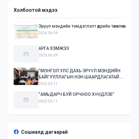
Холбоотой мэдээ
Эрүүл мэндийн тэмдэглэлт өдрийн төлөвлөгөө
2026.06.09
АРГА ХЭМЖЭЭ
2026.06.09
“МОНГОЛ УЛС ДАХЬ ЭРҮҮЛ МЭНДИЙН
БАЙГУУЛЛАГЫН НЭН ШААРДЛАГАТАЙ
ТУСЛАМЖ ҮЙЛЧИЛГЭЭНИЙ ТАСРАЛТГҮЙ
2022.03.11
БАЙДАЛД КОВИД-19 ЦАР ТАХЛЫН
“АМЬДАРЧ БУЙ ОРЧНОО ХҮНДЛЭЕ”
ҮЗҮҮЛЭХ НӨЛӨӨГ ҮНЭЛЭХ НЬ”
2022.03.11
Сошиалд дагаарай