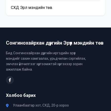
СХД Эрүүл мэндийн төв
Сонгинохайрхан дүүргийн Эрүүл мэндийн төв
Бид Сонгинохайрхан дүүргийн иргэдийн эрүүл
мэндийг сахин хамгаалах, урьдчилан сэргийлэх,
эмчлэх үйлчилгээг хүртээмжтэй хүргэхээр зорин
ажиллаж байна.
Холбоо барих
Улаанбаатар хот, СХД, 20-р хороо