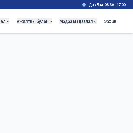
Дав-Баа: 08:30 - 17:00
дал
Ажилтны булан
Мэдээ мэдээлэл
Эрх зүй