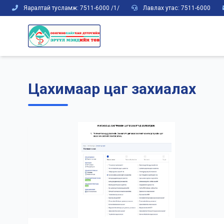
Яаралтай тусламж: 7511-6000 /1/
Лавлах утас: 7511-6000
Цахимаар цаг захиалах