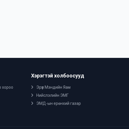
Хэрэгтэй холбоосууд
р хороо
Эрүүл Мэндийн Яам
Нийслэлийн ЭМГ
ЭМД-ын ерөнхий газар