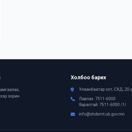
в
Холбоо барих
Улаанбаатар хот, СХД, 20-
хамгаалах,
хээр зорин
Лавлах: 7511-6000
Яаралтай: 7511-6000 /1/
info@shdemt.ub.gov.mn