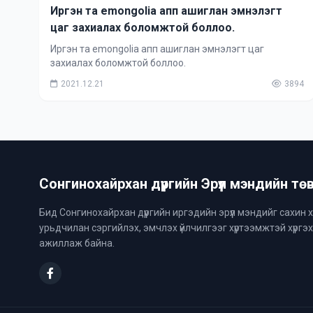
Иргэн та emongolia апп ашиглан эмнэлэгт
цаг захиалах боломжтой боллоо.
Иргэн та emongolia апп ашиглан эмнэлэгт цаг
захиалах боломжтой боллоо.
2021.12.21
3894
Сонгинохайрхан дүүргийн Эрүүл мэндийн тө
Бид Сонгинохайрхан дүүргийн иргэдийн эрүүл мэндийг сахин 
урьдчилан сэргийлэх, эмчлэх үйлчилгээг хүртээмжтэй хүргэ
ажиллаж байна.