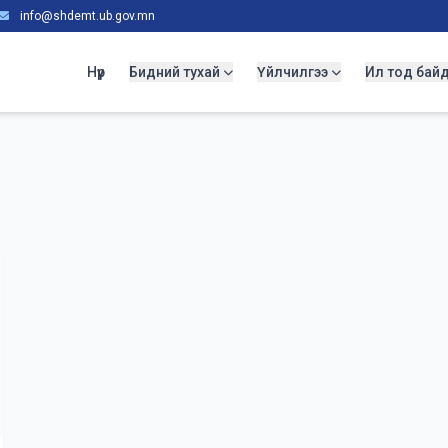
info@shdemt.ub.gov.mn
Нүүр
Бидний тухай
Үйлчилгээ
Ил тод бай