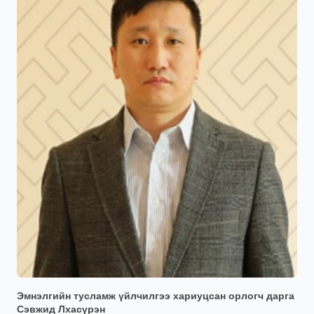
Эмнэлгийн тусламж үйлчилгээ хариуцсан орлогч дарга
Сэвжид Лхасүрэн