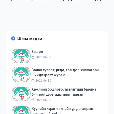
Шинэ мэдээ
Зөвшөөрөл
2026.06.30
Санал хүсэлт, өргөдөл, гомдол хүлээн авч,
шийдвэрлэх журам
2026.06.30
Хөгжлийн бодлого, төлөвлөлтийн баримт
бичгийн хэрэгжилтийн тайлан
2026.06.30
Хуулийн хэрэгжилтийн үр дагаврын
үнэлгээний тайлан