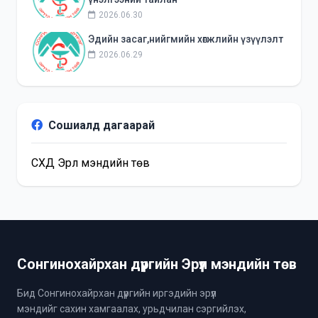
2026.06.30
Эдийн засаг,нийгмийн хөгжлийн үзүүлэлт
2026.06.29
Сошиалд дагаарай
СХД Эрүүл мэндийн төв
Сонгинохайрхан дүүргийн Эрүүл мэндийн төв
Бид Сонгинохайрхан дүүргийн иргэдийн эрүүл
мэндийг сахин хамгаалах, урьдчилан сэргийлэх,