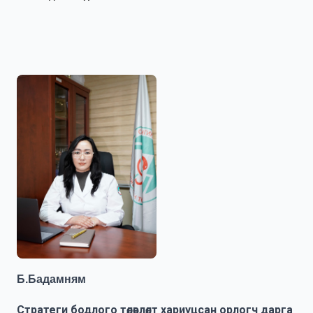
Б.Бадамням
Стратеги бодлого төлөвлөлт хариуцсан орлогч дарга