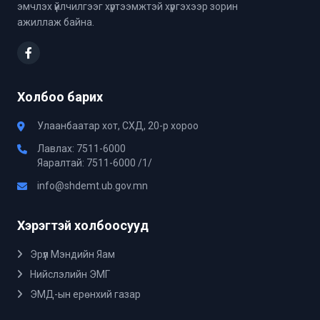
эмчлэх үйлчилгээг хүртээмжтэй хүргэхээр зорин
ажиллаж байна.
Холбоо барих
Улаанбаатар хот, СХД, 20-р хороо
Лавлах: 7511-6000
Яаралтай: 7511-6000 /1/
info@shdemt.ub.gov.mn
Хэрэгтэй холбоосууд
Эрүүл Мэндийн Яам
Нийслэлийн ЭМГ
ЭМД-ын ерөнхий газар