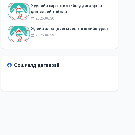
Хуулийн хэрэгжилтийн үр дагаврын
үнэлгээний тайлан
2026.06.30
Эдийн засаг,нийгмийн хөгжлийн үзүүлэлт
2026.06.29
Сошиалд дагаарай