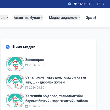
Дав-Баа: 08:30 - 17:00
дал
Ажилтны булан
Мэдээ мэдээлэл
Эрх зүй
Шинэ мэдээ
Зөвшөөрөл
2026.06.30
Санал хүсэлт, өргөдөл, гомдол хүлээн
авч, шийдвэрлэх журам
2026.06.30
Хөгжлийн бодлого, төлөвлөлтийн
баримт бичгийн хэрэгжилтийн тайлан
2026.06.30