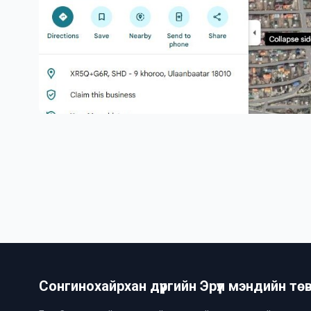
Сонгинохайрхан дүүргийн Эрүүл мэндийн тө