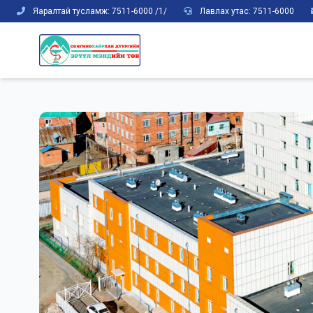
Яаралтай тусламж: 7511-6000 /1/
Лавлах утас: 7511-6000