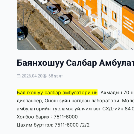
Баянхошуу Салбар Амбула
2026.04.20
68 үзэлт
Баянхошуу салбар амбулатори нь
  Ахмадын 70 н
диспансер, Онош зүйн нэгдсэн лаборатори, Моле
амбулаторийн тусламж үйлчилгээг СХД-ийн 84,0
Холбоо барих : 7511-6000
Цахим бүртгэл: 7511-6000 /2/2