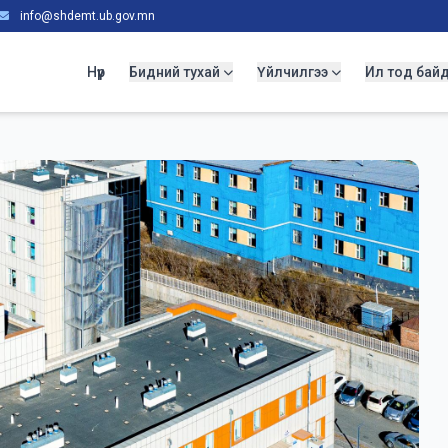
info@shdemt.ub.gov.mn
Нүүр
Бидний тухай
Үйлчилгээ
Ил тод бай