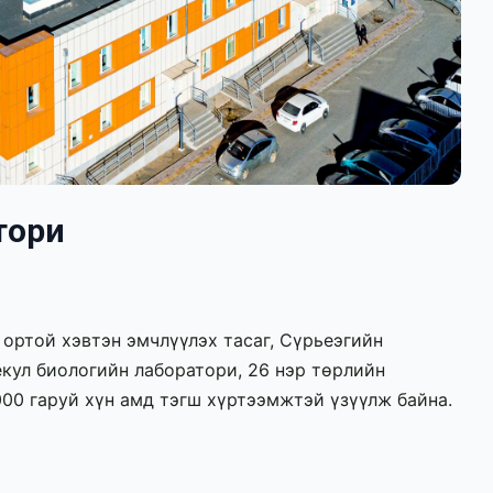
тори
 ортой хэвтэн эмчлүүлэх тасаг, Сүрьеэгийн 
кул биологийн лаборатори, 26 нэр төрлийн 
00 гаруй хүн амд тэгш хүртээмжтэй үзүүлж байна. 