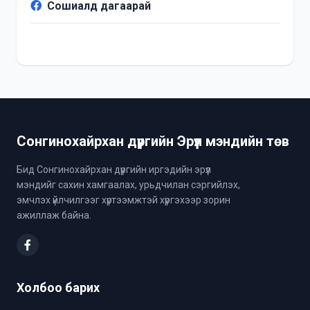
Сошиалд дагаарай
Сонгинохайрхан дүүргийн Эрүүл мэндийн төв
Бид Сонгинохайрхан дүүргийн иргэдийн эрүүл
мэндийг сахин хамгаалах, урьдчилан сэргийлэх,
эмчлэх үйлчилгээг хүртээмжтэй хүргэхээр зорин
ажиллаж байна.
Холбоо барих