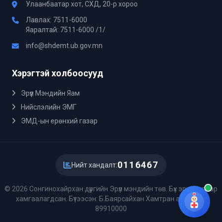
Улаанбаатар хот, СХД, 20-р хороо
Лавлах: 7511-6000
Яаралтай: 7511-6000 /1/
info@shdemt.ub.gov.mn
Хэрэгтэй холбоосууд
Эрүүл Мэндийн Яам
Нийслэлийн ЭМГ
ЭМД-ын ерөнхий газар
0116467
Нийт хандалт:
© 2026 Сонгинохайрхан дүүргийн Эрүүл мэндийн төв. Бүх эрх хуулиар
хамгаалагдсан. Бүтээсэн: Б.Баярсайхан Хамтран ажиллах:
89910000