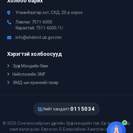
Холбоо барих
Улаанбаатар хот, СХД, 20-р хороо
Лавлах: 7511-6000
Яаралтай: 7511-6000 /1/
info@shdemt.ub.gov.mn
Хэрэгтэй холбоосууд
Эрүүл Мэндийн Яам
Нийслэлийн ЭМГ
ЭМД-ын ерөнхий газар
0115034
Нийт хандалт:
© 2026 Сонгинохайрхан дүүргийн Эрүүл мэндийн төв. Бүх эрх хуулиар
хамгаалагдсан. Бүтээсэн: Б.Баярсайхан Хамтран ажиллах: