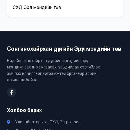
СХД Эрүүл мэндийн төв
Сонгинохайрхан дүүргийн Эрүүл мэндийн төв
Бид Сонгинохайрхан дүүргийн иргэдийн эрүүл
мэндийг сахин хамгаалах, урьдчилан сэргийлэх,
эмчлэх үйлчилгээг хүртээмжтэй хүргэхээр зорин
ажиллаж байна.
Холбоо барих
Улаанбаатар хот, СХД, 20-р хороо