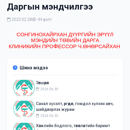
Даргын мэндчилгээ
2022.02.28
44 үзэлт
СОНГИНОХАЙРХАН ДҮҮРГИЙН ЭРҮҮЛ
МЭНДИЙН ТӨВИЙН ДАРГА
Ф
КЛИНИКИЙН ПРО
ЕССОР Ч.ӨНӨРСАЙХАН
Шинэ мэдээ
Зөвшөөрөл
2026.06.30
Санал хүсэлт, өргөдөл, гомдол хүлээн авч,
шийдвэрлэх журам
2026.06.30
Хөгжлийн бодлого, төлөвлөлтийн баримт