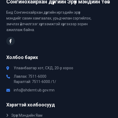
Сонгинохайрхан дүүргийн Эрүүл мэндийн төв
Бид Сонгинохайрхан дүүргийн иргэдийн эрүүл
мэндийг сахин хамгаалах, урьдчилан сэргийлэх,
эмчлэх үйлчилгээг хүртээмжтэй хүргэхээр зорин
ажиллаж байна.
Холбоо барих
Улаанбаатар хот, СХД, 20-р хороо
Лавлах: 7511-6000
Яаралтай: 7511-6000 /1/
info@shdemt.ub.gov.mn
Хэрэгтэй холбоосууд
Эрүүл Мэндийн Яам