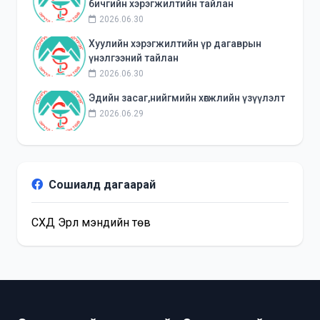
бичгийн хэрэгжилтийн тайлан
2026.06.30
Хуулийн хэрэгжилтийн үр дагаврын
үнэлгээний тайлан
2026.06.30
Эдийн засаг,нийгмийн хөгжлийн үзүүлэлт
2026.06.29
Сошиалд дагаарай
СХД Эрүүл мэндийн төв