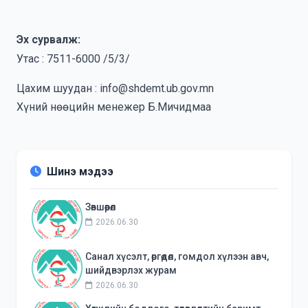
Эх сурвалж:
Утас : 7511-6000 /5/3/
Цахим шуудан : info@shdemt.ub.gov.mn
Хүний нөөцийн менежер Б.Мичидмаа
Шинэ мэдээ
Зөвшөөрөл
2026.06.30
Санал хүсэлт, өргөдөл, гомдол хүлээн авч,
шийдвэрлэх журам
2026.06.30