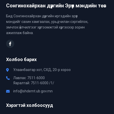
Сонгинохайрхан дүүргийн Эрүүл мэндийн төв
Бид Сонгинохайрхан дүүргийн иргэдийн эрүүл
мэндийг сахин хамгаалах, урьдчилан сэргийлэх,
эмчлэх үйлчилгээг хүртээмжтэй хүргэхээр зорин
ажиллаж байна.
Холбоо барих
Улаанбаатар хот, СХД, 20-р хороо
Лавлах: 7511-6000
Яаралтай: 7511-6000 /1/
info@shdemt.ub.gov.mn
Хэрэгтэй холбоосууд