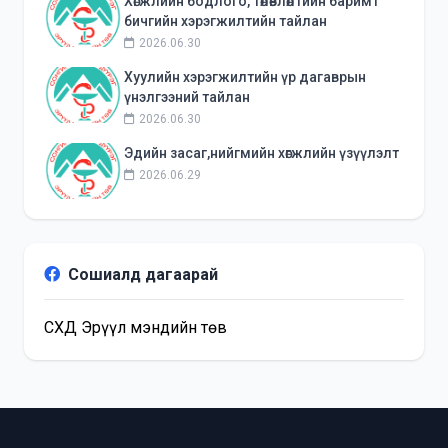
Хөгжлийн бодлого, төлөвлөлтийн баримт
бичгийн хэрэгжилтийн тайлан
2026.06.30
Хуулийн хэрэгжилтийн үр дагаврын
үнэлгээний тайлан
2026.06.30
Эдийн засаг,нийгмийн хөгжлийн үзүүлэлт
2026.06.29
Сошиалд дагаарай
СХД Эрүүл мэндийн төв