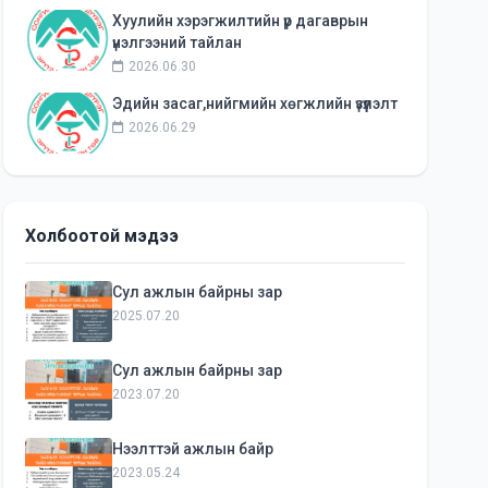
Хуулийн хэрэгжилтийн үр дагаврын
үнэлгээний тайлан
2026.06.30
Эдийн засаг,нийгмийн хөгжлийн үзүүлэлт
2026.06.29
Холбоотой мэдээ
Сул ажлын байрны зар
2025.07.20
Сул ажлын байрны зар
2023.07.20
Нээлттэй ажлын байр
2023.05.24