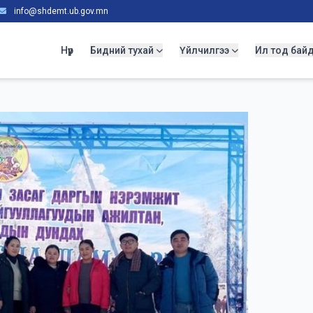
info@shdemt.ub.gov.mn
Нүүр
Бидний тухай
Үйлчилгээ
Ил тод бай