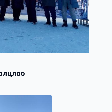
ролцлоо