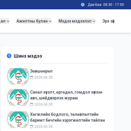
Дав-Баа: 08:30 - 17:00
дал
Ажилтны булан
Мэдээ мэдээлэл
Эрх зүй
Шинэ мэдээ
Зөвшөөрөл
2026.06.30
Санал хүсэлт, өргөдөл, гомдол хүлээн
авч, шийдвэрлэх журам
2026.06.30
Хөгжлийн бодлого, төлөвлөлтийн
баримт бичгийн хэрэгжилтийн тайлан
2026.06.30