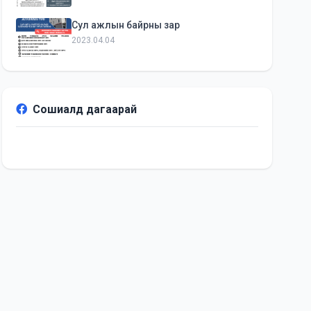
Сул ажлын байрны зар
2023.04.04
Сошиалд дагаарай