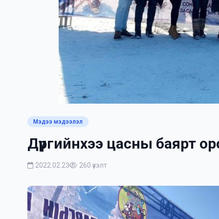
Мэдээ мэдээлэл
Дүүргийнхээ цасны баярт о
2022.02.23
260 үзэлт