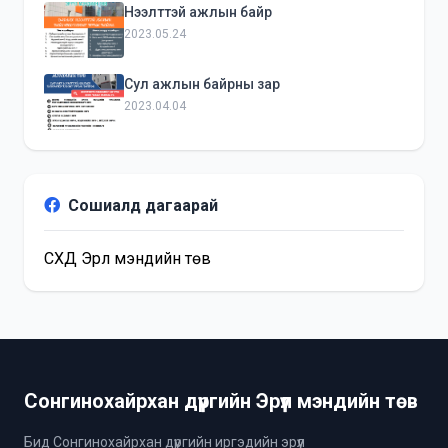
Нээлттэй ажлын байр
2023.05.24
Сул ажлын байрны зар
2023.04.04
Сошиалд дагаарай
СХД Эрүүл мэндийн төв
Сонгинохайрхан дүүргийн Эрүүл мэндийн төв
Бид Сонгинохайрхан дүүргийн иргэдийн эрүүл