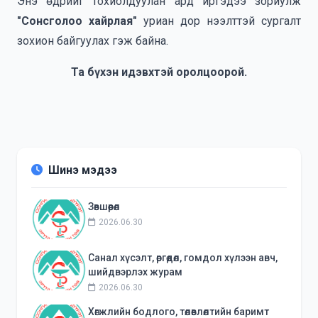
Энэ өдрийг тохиолдуулан ард иргэдээ зориулж
"Сонсголоо хайрлая"
уриан дор нээлттэй сургалт
зохион байгуулах гэж байна.
Та бүхэн идэвхтэй оролцоорой.
Шинэ мэдээ
Зөвшөөрөл
2026.06.30
Санал хүсэлт, өргөдөл, гомдол хүлээн авч,
шийдвэрлэх журам
2026.06.30
Хөгжлийн бодлого, төлөвлөлтийн баримт