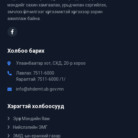
мэндийг сахин хамгаалах, урьдчилан сэргийлэх,
эмчлэх үйлчилгээг хүртээмжтэй хүргэхээр зорин
ажиллаж байна.
Холбоо барих
Улаанбаатар хот, СХД, 20-р хороо
Лавлах: 7511-6000
Яаралтай: 7511-6000 /1/
info@shdemt.ub.gov.mn
Хэрэгтэй холбоосууд
Эрүүл Мэндийн Яам
Нийслэлийн ЭМГ
ЭМД-ын ерөнхий газар