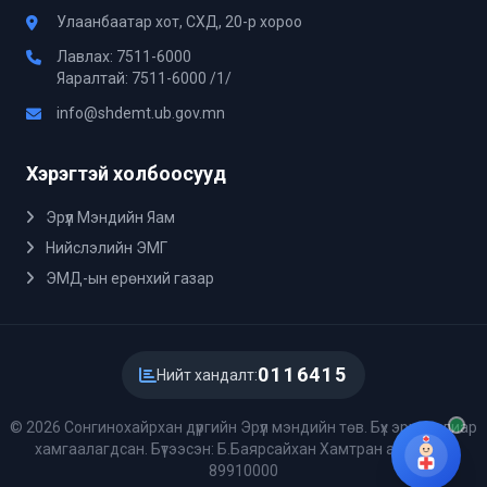
Улаанбаатар хот, СХД, 20-р хороо
Лавлах: 7511-6000
Яаралтай: 7511-6000 /1/
info@shdemt.ub.gov.mn
Хэрэгтэй холбоосууд
Эрүүл Мэндийн Яам
Нийслэлийн ЭМГ
ЭМД-ын ерөнхий газар
0116415
Нийт хандалт:
© 2026 Сонгинохайрхан дүүргийн Эрүүл мэндийн төв. Бүх эрх хуулиар
хамгаалагдсан. Бүтээсэн: Б.Баярсайхан Хамтран ажиллах:
89910000