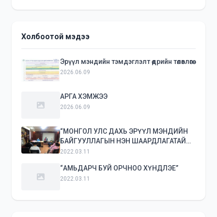
Холбоотой мэдээ
Эрүүл мэндийн тэмдэглэлт өдрийн төлөвлөгөө
2026.06.09
АРГА ХЭМЖЭЭ
2026.06.09
“МОНГОЛ УЛС ДАХЬ ЭРҮҮЛ МЭНДИЙН
БАЙГУУЛЛАГЫН НЭН ШААРДЛАГАТАЙ
ТУСЛАМЖ ҮЙЛЧИЛГЭЭНИЙ ТАСРАЛТГҮЙ
2022.03.11
БАЙДАЛД КОВИД-19 ЦАР ТАХЛЫН
“АМЬДАРЧ БУЙ ОРЧНОО ХҮНДЛЭЕ”
ҮЗҮҮЛЭХ НӨЛӨӨГ ҮНЭЛЭХ НЬ”
2022.03.11