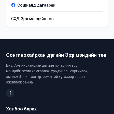
Сошиалд дагаарай
СХД Эрүүл мэндийн төв
Сонгинохайрхан дүүргийн Эрүүл мэндийн төв
Бид Сонгинохайрхан дүүргийн иргэдийн эрүүл
мэндийг сахин хамгаалах, урьдчилан сэргийлэх,
эмчлэх үйлчилгээг хүртээмжтэй хүргэхээр зорин
ажиллаж байна.
Холбоо барих