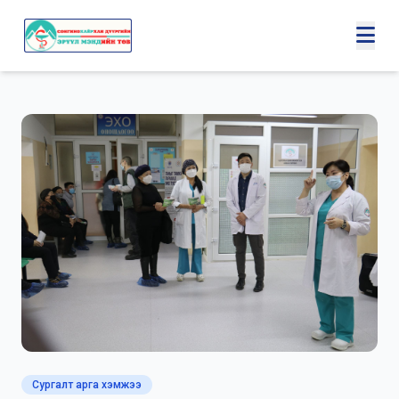
Сургалт арга хэмжээ