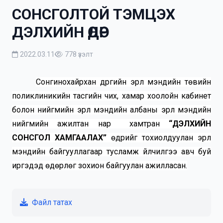
СОНСГОЛТОЙ ТЭМЦЭХ
ДЭЛХИЙН ӨДӨР
2022.03.11
778 үзэлт
Сонгинохайрхан дүүргийн эрүүл мэндийн төвийн
поликлиникийн тасгийн чих, хамар хоолойн кабинет
болон нийгмийн эрүүл мэндийн албаны эрүүл мэндийн
нийгмийн ажилтан нар
хамтран
“ДЭЛХИЙН
СОНСГОЛ ХАМГААЛАХ”
өдрийг тохиолдуулан эрүүл
мэндийн байгууллагаар тусламж үйлчилгээ авч буй
иргэдэд өдөрлөг зохион байгуулан ажилласан.
Файл татах