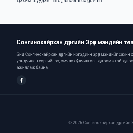
Цахим шуудан : info@shdemt.ub.gov.mn
Сонгинохайрхан дүүргийн Эрүүл мэндийн тө
Бид Сонгинохайрхан дүүргийн иргэдийн эрүүл мэндийг сахин 
урьдчилан сэргийлэх, эмчлэх үйлчилгээг хүртээмжтэй хүргэ
ажиллаж байна.
© 2026 Сонгинохайрхан дүүргийн 