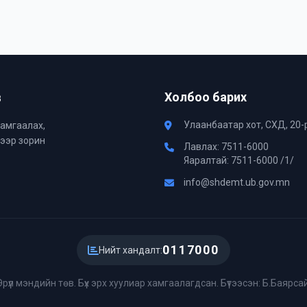
в
Холбоо барих
Улаанбаатар хот, СХД, 20-
хамгаалах,
хээр зорин
Лавлах: 7511-6000
Яаралтай: 7511-6000 /1/
info@shdemt.ub.gov.mn
0117000
Нийт хандалт:
Эрүүл мэндийн төв. Бүх эрх хуулиар хамгаалагдсан. Бүтээсэн: Б.Баяр