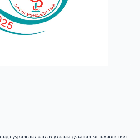
онд суурилсан анагаах ухааны дэвшилтэт технологийг