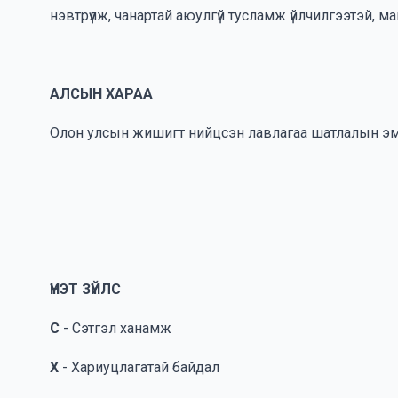
нэвтрүүлж, чанартай аюулгүй тусламж үйлчилгээтэй, 
АЛСЫН ХАРАА
Олон улсын жишигт нийцсэн лавлагаа шатлалын эм
ҮНЭТ ЗҮЙЛС
С
- Сэтгэл ханамж
Х
- Хариуцлагатай байдал