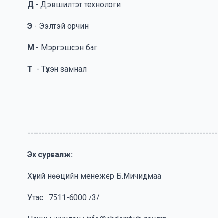
Д
- Дэвшилтэт технологи
Э
- Ээлтэй орчин
М
- Мэргэшсэн баг
Т
- Түүхэн замнал
-----------------------------------------------------------------
Эх сурвалж:
Хүний нөөцийн менежер Б.Мичидмаа
Утас : 7511-6000 /3/