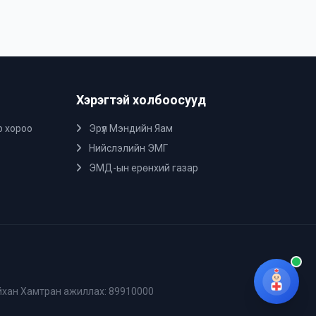
Хэрэгтэй холбоосууд
р хороо
Эрүүл Мэндийн Яам
Нийслэлийн ЭМГ
ЭМД-ын ерөнхий газар
сайхан Хамтран ажиллах: 89910000