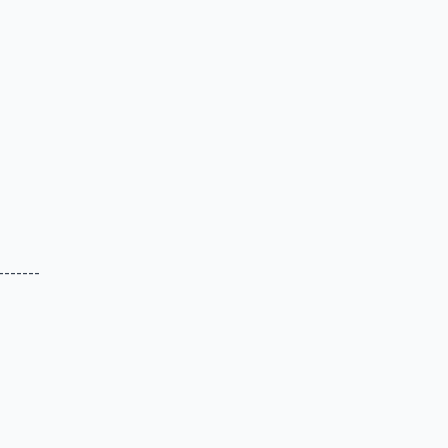
-------