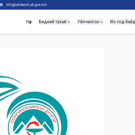
info@shdemt.ub.gov.mn
Нүүр
Бидний тухай
Үйлчилгээ
Ил тод бай