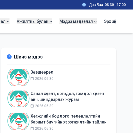
Дав-Баа: 08:30 - 17:00
дал
Ажилтны булан
Мэдээ мэдээлэл
Эрх зүй
Шинэ мэдээ
Зөвшөөрөл
2026.06.30
Санал хүсэлт, өргөдөл, гомдол хүлээн
авч, шийдвэрлэх журам
2026.06.30
Хөгжлийн бодлого, төлөвлөлтийн
баримт бичгийн хэрэгжилтийн тайлан
2026.06.30