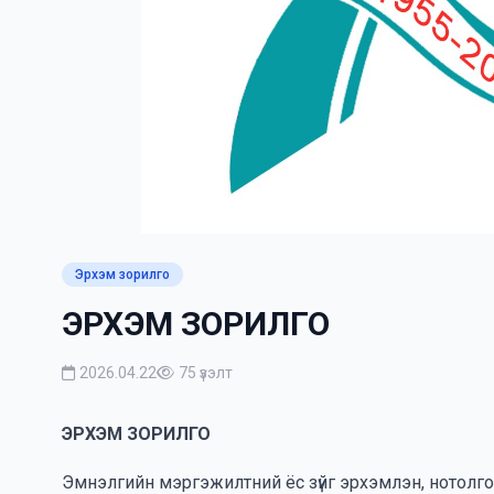
Эрхэм зорилго
ЭРХЭМ ЗОРИЛГО
2026.04.22
75 үзэлт
ЭРХЭМ ЗОРИЛГО
Эмнэлгийн мэргэжилтний ёс зүйг эрхэмлэн, нотолго