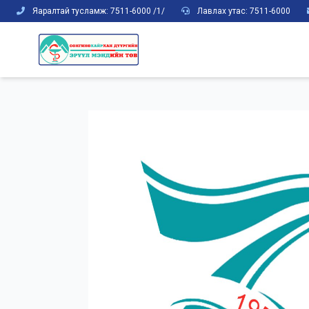
Яаралтай тусламж: 7511-6000 /1/
Лавлах утас: 7511-6000