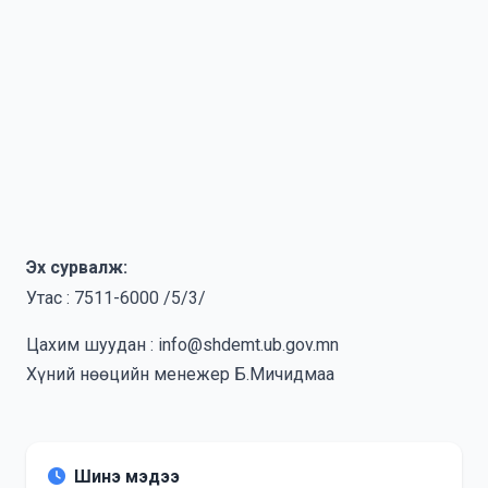
Эх сурвалж:
Утас : 7511-6000 /5/3/
Цахим шуудан : info@shdemt.ub.gov.mn
Хүний нөөцийн менежер Б.Мичидмаа
Шинэ мэдээ