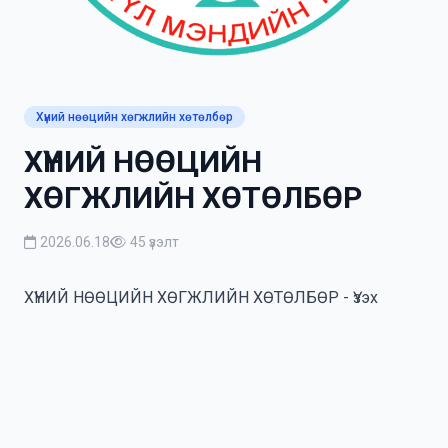
Хүний нөөцийн хөгжлийн хөтөлбөр
ХҮНИЙ НӨӨЦИЙН
ХӨГЖЛИЙН ХӨТӨЛБӨР
2026.06.18
45 үзэлт
ХҮНИЙ НӨӨЦИЙН ХӨГЖЛИЙН ХӨТӨЛБӨР - Үзэх