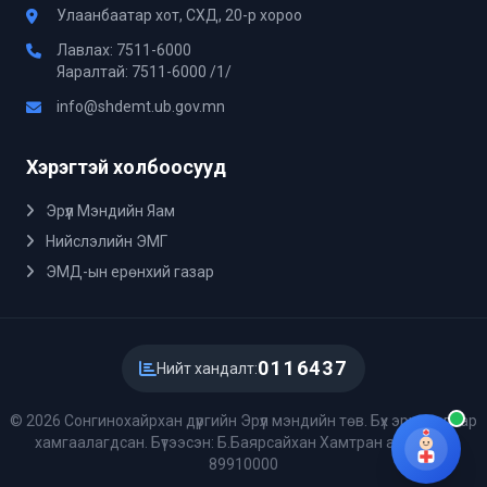
Улаанбаатар хот, СХД, 20-р хороо
Лавлах: 7511-6000
Яаралтай: 7511-6000 /1/
info@shdemt.ub.gov.mn
Хэрэгтэй холбоосууд
Эрүүл Мэндийн Яам
Нийслэлийн ЭМГ
ЭМД-ын ерөнхий газар
0116437
Нийт хандалт:
© 2026 Сонгинохайрхан дүүргийн Эрүүл мэндийн төв. Бүх эрх хуулиар
хамгаалагдсан. Бүтээсэн: Б.Баярсайхан Хамтран ажиллах:
89910000