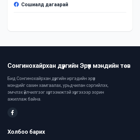
Сошиалд дагаарай
Сонгинохайрхан дүүргийн Эрүүл мэндийн төв
Бид Сонгинохайрхан дүүргийн иргэдийн эрүүл
мэндийг сахин хамгаалах, урьдчилан сэргийлэх,
эмчлэх үйлчилгээг хүртээмжтэй хүргэхээр зорин
ажиллаж байна.
Холбоо барих