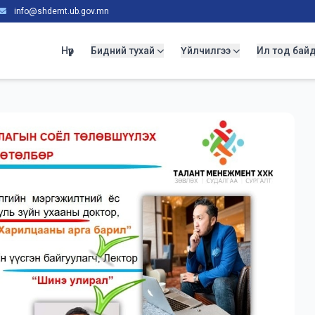
info@shdemt.ub.gov.mn
Нүүр
Бидний тухай
Үйлчилгээ
Ил тод бай