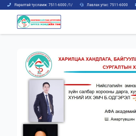
Яаралтай тусламж: 7511-6000 /1/
Лавлах утас: 7511-6000