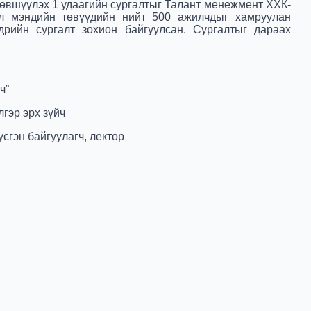
лөвшүүлэх 1 удаагийн сургалтыг Талант менежмент ХХК-
л мэндийн төвүүдийн нийт 500 ажилчдыг хамруулан
рийн сургалт зохион байгуулсан. Сургалтыг дараах
ч”
гэр эрх зүйч
гэн байгуулагч, лектор