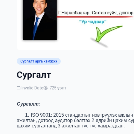
Сургалт арга хэмжээ
Сургалт
Invalid Date
725 үзэлт
Сургалт:
1.
ISO 9001: 2015 стандартыг нэвтрүүлэх ажлын
ажилтан, дотоод аудитор бэлтгэх 2 өдрийн цахим с
цахим сургалтанд 3 ажилтан тус тус хамрагдсан.