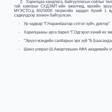
2.
Харилцаа хандлага, байгууллагын соёлыг тө
тай хамтран СХДЭМТ-ийн ажилчид, өрхийн эрүү
МҮЭСТО-д 6025000 төгрөгийн зардал бүхий 1 өд
сэдвүүдээр зохион байгуулсан.
-
Ур чадвар “Г.Наранбаатар сэтгэл зүйч, доктор”
-
Харилцааны арга барил “Г.Одгэрэл хүний их эм
-
“Эрүүл мэндийн салбарын эрх зүй ”Б.Баасандэл
-
Шинэ улирал Ш.Амартүвшин АФА академийн үүс