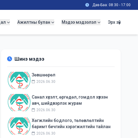
Дав-Баа: 08:30 - 17:00
дал
Ажилтны булан
Мэдээ мэдээлэл
Эрх зүй
Шинэ мэдээ
Зөвшөөрөл
2026.06.30
Санал хүсэлт, өргөдөл, гомдол хүлээн
авч, шийдвэрлэх журам
2026.06.30
Хөгжлийн бодлого, төлөвлөлтийн
баримт бичгийн хэрэгжилтийн тайлан
2026.06.30