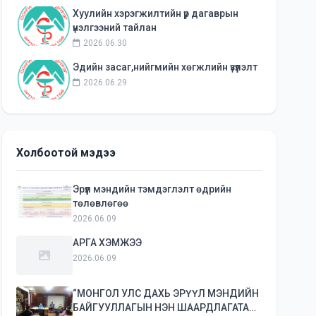
Хуулийн хэрэгжилтийн үр дагаврын
үнэлгээний тайлан
2026.06.30
Эдийн засаг,нийгмийн хөгжлийн үзүүлэлт
2026.06.29
Холбоотой мэдээ
Эрүүл мэндийн тэмдэглэлт өдрийн
төлөвлөгөө
2026.06.09
АРГА ХЭМЖЭЭ
2026.06.09
“МОНГОЛ УЛС ДАХЬ ЭРҮҮЛ МЭНДИЙН
БАЙГУУЛЛАГЫН НЭН ШААРДЛАГАТАЙ